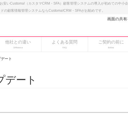
のお安いCustoma!（カスタマCRM・SFA）顧客管理システムの導入が初めての中
顧客情報管理システムならCustoma!CRM・SFAがお勧めです。
画面の共有
他社との違い
よくある質問
ご契約の前に
Difference
FAQ
Before
プデート
プデート