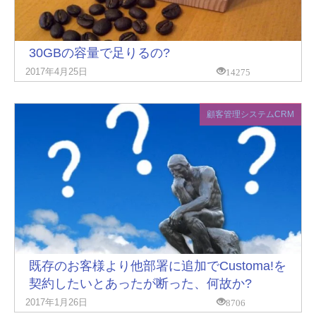
30GBの容量で足りるの?
14275
2017年4月25日
顧客管理システムCRM
既存のお客様より他部署に追加でCustoma!を
契約したいとあったが断った、何故か?
8706
2017年1月26日