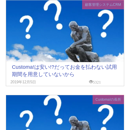
顧客管理システムCRM
Customa!は安い!?だってお金を払わない試用
期間を用意していないから
5321
2019年12月5日
Customa!の長所