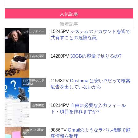
人気記事
新着記事
15245PV
システムのアカウントを皆で
セキュリティー
共有すことの危険な罠
14280PV
30GBの容量で足りるの?
よくある質問
11548PV
Customa!は安い!?だって検索
顧客管理システ
ムCRM
広告を出していないから
10214PV
自由に必要な入力フィール
基本機能
ド・項目を作れますか?
9856PV
Gmailのようなラベル機能で顧
TagCloud
機能
紹介
客情報を整理