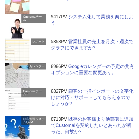
9417PV
システム化して業務を楽にしよ
Customaチー
ム
う
9358PV
営業社員の売上を月次・週次で
レポート
グラフにできますか?
8986PV
Googleカレンダーの予定の共有
カレンダー
オプションに重要な変更あり。
8827PV
顧客の一括インポートの文字化
Customaチー
ム
けに対応・サポートしてもらえるので
しょうか?
8713PV
既存のお客様より他部署に追加
顧客管理システ
ムCRM
でCustoma!を契約したいとあったが断
った、何故か?