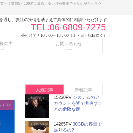
小企業・従業員5～100名に最適。安い月額費用でありながらクラウ
を通し、貴社の実情を踏まえて具体的に相談いただけます
TEL:06-6809-7275
受付時間＊10：00～18：00（土・日・祝日除く）
様の声
お問い合わせ
OICE
CONTACT
人気記事
新着記事
15230PV
システムのア
セキュリティー
カウントを皆で共有すこ
ムCRM
との危険な罠
14265PV
30GBの容量で
よくある質問
足りるの?