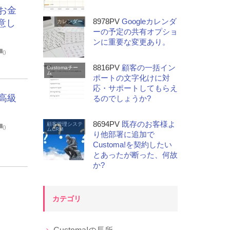
てお金
8978PV
Googleカレンダ
意し
カレンダー
ーの予定の共有オプショ
ンに重要な変更あり。
0
8816PV
顧客の一括イン
Customaチー
ム
ポートの文字化けに対
応・サポートしてもらえ
て高級
るのでしょうか?
8694PV
既存のお客様よ
顧客管理システ
0
ムCRM
り他部署に追加で
Customa!を契約したい
とあったが断った、何故
か?
カテゴリ