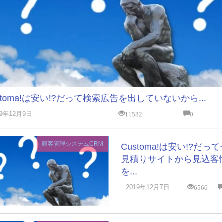
stoma!は安い!?だって検索広告を出していないから...
11532
0
19年12月9日
顧客管理システムCRM
Customa!は安い!?だっ
見積りサイトから見込客
を...
6566
2019年12月7日