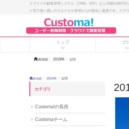
クラウドの顧客管理システム（CRM・SFA）なら月額9,980円
ド型で使い易いのでエクセル管理からの脱出に最適です。クラウドの
トップ
ブ
TOP
BL
HOME
2019年
12月
HOME
2019年
12月
20
カテゴリ
Customa!の長所
Customaチーム