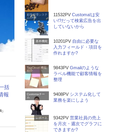
11532PV
Customa!は安
顧客管理システ
ムCRM
い!?だって検索広告を出
していないから
10201PV
自由に必要な
基本機能
入力フィールド・項目を
作れますか?
9843PV
Gmailのような
TagCloud
機能
紹介
ラベル機能で顧客情報を
整理
て一括
9408PV
システム化して
情報
Customaチー
ム
業務を楽にしよう
0
9342PV
営業社員の売上
レポート
を月次・週次でグラフに
できますか?