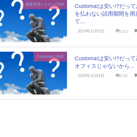
顧客管理システムCRM
Customa!は安い!?だっ
を払わない試用期間を用
て...
5312
2019年12月5日
Customa!の長所
Customa!は安い!?だっ
オフィスじゃないから...
6797
2019年12月4日