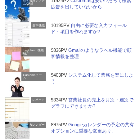
11524PV
Customa!は安い!?だって検索
顧客管理システ
ムCRM
広告を出していないから
10195PV
自由に必要な入力フィール
基本機能
ド・項目を作れますか?
9836PV
Gmailのようなラベル機能で顧
TagCloud
機能
紹介
客情報を整理
9403PV
システム化して業務を楽にしよ
Customaチー
ム
う
9334PV
営業社員の売上を月次・週次で
レポート
グラフにできますか?
8975PV
Googleカレンダーの予定の共有
カレンダー
オプションに重要な変更あり。