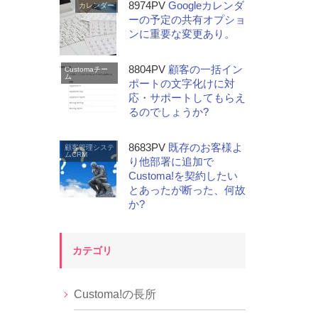
8974PV
Googleカレンダ
カレンダー
ーの予定の共有オプショ
ンに重要な変更あり。
8804PV
顧客の一括イン
Customaチー
ム
ポートの文字化けに対
応・サポートしてもらえ
るのでしょうか?
8683PV
既存のお客様よ
顧客管理システ
ムCRM
り他部署に追加で
Customa!を契約したい
とあったが断った、何故
か?
カテゴリ
Customa!の長所