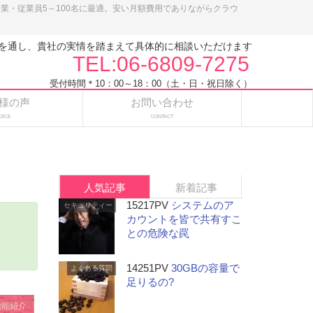
小企業・従業員5～100名に最適。安い月額費用でありながらクラウ
を通し、貴社の実情を踏まえて具体的に相談いただけます
TEL:06-6809-7275
受付時間＊10：00～18：00（土・日・祝日除く）
様の声
お問い合わせ
OICE
CONTACT
人気記事
新着記事
15217PV
システムのア
セキュリティー
カウントを皆で共有すこ
との危険な罠
14251PV
30GBの容量で
よくある質問
足りるの?
機能紹介