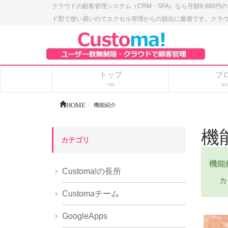
クラウドの顧客管理システム（CRM・SFA）なら月額9,980円
ド型で使い易いのでエクセル管理からの脱出に最適です。クラウドの
トップ
ブ
TOP
BL
HOME
機能紹介
機
カテゴリ
機能
Customa!の長所
カ
Customaチーム
GoogleApps