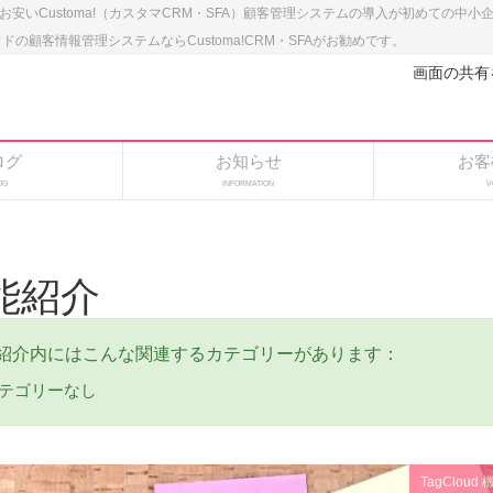
のお安いCustoma!（カスタマCRM・SFA）顧客管理システムの導入が初めての中
顧客情報管理システムならCustoma!CRM・SFAがお勧めです。
画面の共有
ログ
お知らせ
お客
OG
INFORMATION
V
能紹介
紹介内にはこんな関連するカテゴリーがあります：
テゴリーなし
TagCloud