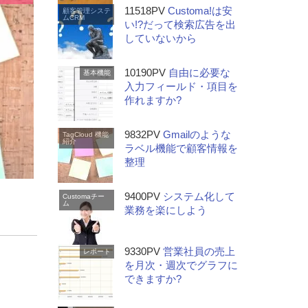
11518PV
Customa!は安
顧客管理システ
ムCRM
い!?だって検索広告を出
していないから
10190PV
自由に必要な
基本機能
入力フィールド・項目を
作れますか?
9832PV
Gmailのような
TagCloud
機能
紹介
ラベル機能で顧客情報を
整理
9400PV
システム化して
Customaチー
ム
業務を楽にしよう
9330PV
営業社員の売上
レポート
を月次・週次でグラフに
できますか?