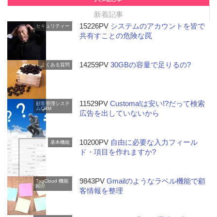
新着記事
15226PV
システムのアカウントを皆で
セキュリティー
共有すことの危険な罠
14259PV
30GBの容量で足りるの?
よくある質問
11529PV
Customa!は安い!?だって検索
顧客管理システ
ムCRM
広告を出していないから
10200PV
自由に必要な入力フィール
基本機能
ド・項目を作れますか?
9843PV
Gmailのようなラベル機能で顧
TagCloud
機能
紹介
客情報を整理