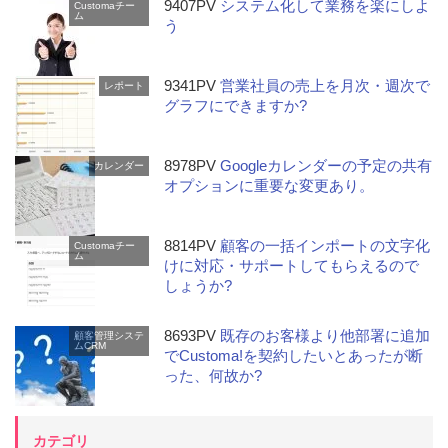
9407PV
システム化して業務を楽にしよ
Customaチー
ム
う
9341PV
営業社員の売上を月次・週次で
レポート
グラフにできますか?
8978PV
Googleカレンダーの予定の共有
カレンダー
オプションに重要な変更あり。
8814PV
顧客の一括インポートの文字化
Customaチー
ム
けに対応・サポートしてもらえるので
しょうか?
8693PV
既存のお客様より他部署に追加
顧客管理システ
ムCRM
でCustoma!を契約したいとあったが断
った、何故か?
カテゴリ