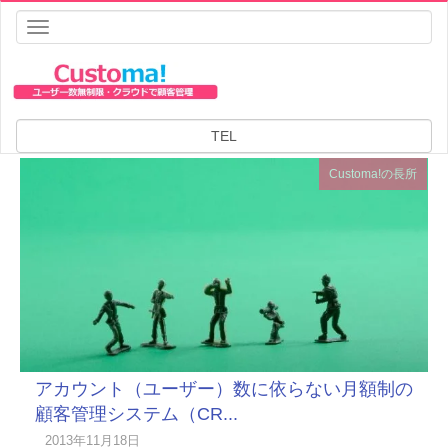
Toggle
navigation
HOME
ブログ
ブログ
TEL
Customa!の長所
アカウント（ユーザー）数に依らない月額制の
顧客管理システム（CR...
2013年11月18日