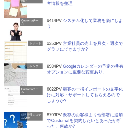
紹介
客情報を整理
9414PV
システム化して業務を楽にしよ
Customaチー
ム
う
9350PV
営業社員の売上を月次・週次で
レポート
グラフにできますか?
8984PV
Googleカレンダーの予定の共有
カレンダー
オプションに重要な変更あり。
8822PV
顧客の一括インポートの文字化
Customaチー
ム
けに対応・サポートしてもらえるので
しょうか?
8703PV
既存のお客様より他部署に追加
顧客管理システ
ムCRM
でCustoma!を契約したいとあったが断
った、何故か?