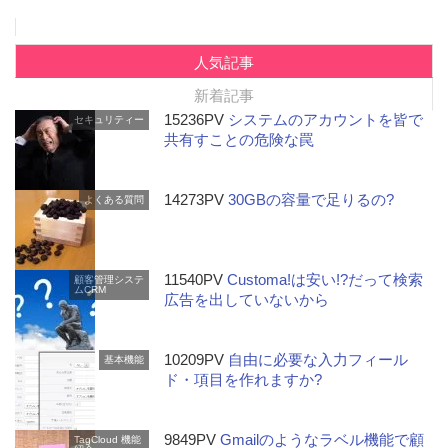
人気記事
新着記事
15236PV
システムのアカウントを皆で
セキュリティー
共有すことの危険な罠
14273PV
30GBの容量で足りるの?
よくある質問
11540PV
Customa!は安い!?だって検索
顧客管理システ
ムCRM
広告を出していないから
10209PV
自由に必要な入力フィール
基本機能
ド・項目を作れますか?
9849PV
Gmailのようなラベル機能で顧
TagCloud
機能