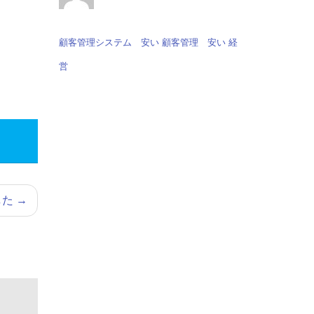
顧客管理システム 安い
顧客管理 安い
経
営
した
→