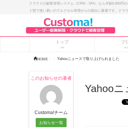
クラウドの顧客管理システム（CRM・SFA）なら月額9,980円
ド型で使い易いのでエクセル管理からの脱出に最適です。クラウドの
トップ
ブ
TOP
BL
HOME
Yahooニュースで取り上げられました
このお知らせの著者
Yaho
Customa!チーム
お知らせ一覧