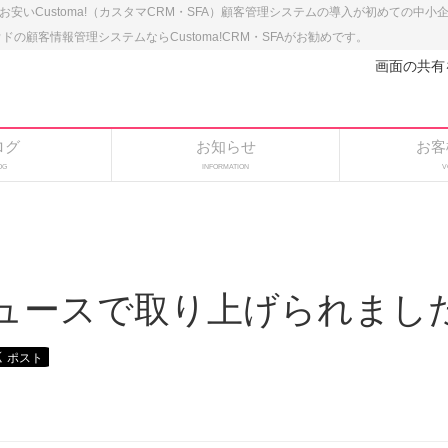
のお安いCustoma!（カスタマCRM・SFA）顧客管理システムの導入が初めての中
顧客情報管理システムならCustoma!CRM・SFAがお勧めです。
画面の共有
ログ
お知らせ
お客
OG
INFORMATION
V
oニュースで取り上げられまし