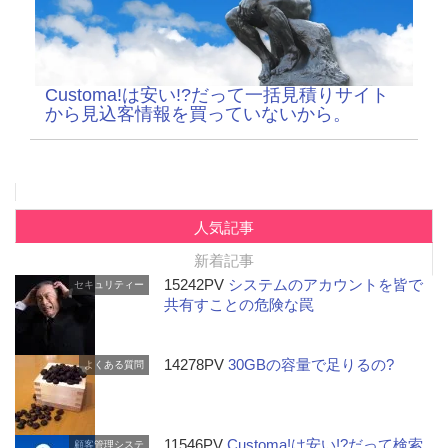
Customa!は安い!?だって一括見積りサイト
から見込客情報を買っていないから。
人気記事
新着記事
15242PV
システムのアカウントを皆で
セキュリティー
共有すことの危険な罠
14278PV
30GBの容量で足りるの?
よくある質問
11546PV
Customa!は安い!?だって検索
顧客管理システ