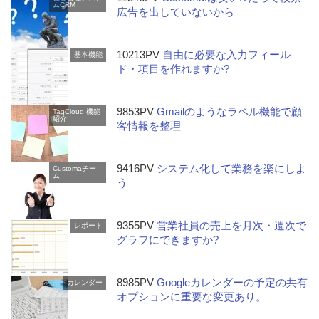
ムCRM
広告を出していないから
10213PV
自由に必要な入力フィール
基本機能
ド・項目を作れますか?
9853PV
Gmailのようなラベル機能で顧
TagCloud
機能
紹介
客情報を整理
9416PV
システム化して業務を楽にしよ
Customaチー
ム
う
9355PV
営業社員の売上を月次・週次で
レポート
グラフにできますか?
8985PV
Googleカレンダーの予定の共有
カレンダー
オプションに重要な変更あり。