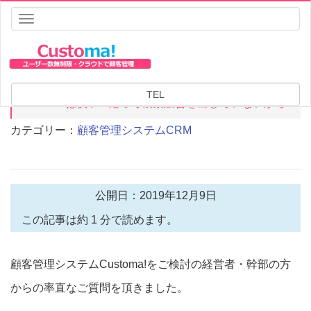
Toggle
navigation
HOME
顧客管理システムCRM
Customa!は安い!?だって検索広告を出していないから
TEL
Customa!は安い!?だって検索広告を出していないから
カテゴリー：
顧客管理システムCRM
公開日：2019年12月9日
この記事は約 1 分で読めます。
顧客管理システムCustoma!をご検討の経営者・幹部の方
からの率直なご質問を頂きました。