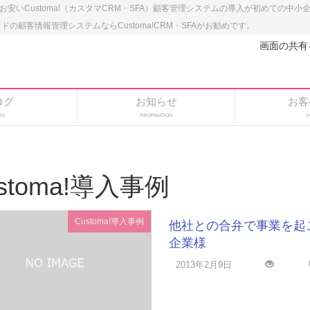
のお安いCustoma!（カスタマCRM・SFA）顧客管理システムの導入が初めての中
顧客情報管理システムならCustoma!CRM・SFAがお勧めです。
画面の共有
ログ
お知らせ
お客
OG
INFORMATION
V
stoma!導入事例
Customa!導入事例
他社との合弁で事業を起
企業様
2013年2月9日