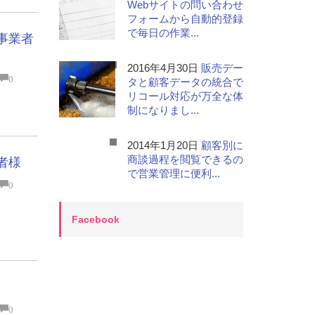
Webサイトの問い合わせ
フォームから自動的登録
で毎日の作業...
事業者
2016年4月30日
販売デー
0
タと顧客データの統合で
リコール対応が万全な体
制になりまし...
2014年1月20日
顧客別に
商談過程を閲覧できるの
者様
で営業管理に便利...
0
Facebook
0