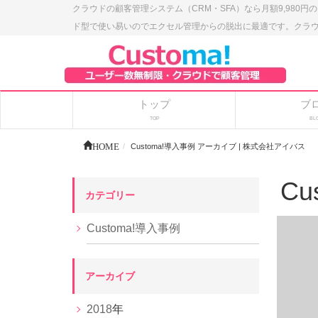
クラウドの顧客管理システム（CRM・SFA）なら月額9,980円
ド型で使い易いのでエクセル管理からの脱出に最適です。クラウドの
トップ
ブ
TOP
BL
HOME
Customa!導入事例 アーカイブ | 株式会社アイバス
Cu
カテゴリー
Customa!導入事例
アーカイブ
2018
年